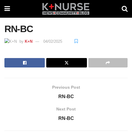
RN-BC
by
K+N
04/02/2025
Previous Post
RN-BC
Next Post
RN-BC