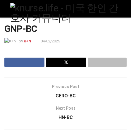
GNP-BC
by
K+N
04/02/2025
Previous Post
GERO-BC
Next Post
HN-BC