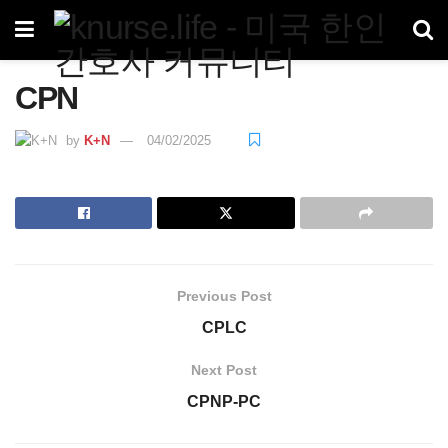
CPN
by
K+N
04/02/2025
Previous Post
CPLC
Next Post
CPNP-PC