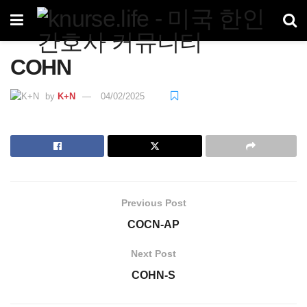
COHN
by
K+N
04/02/2025
Previous Post
COCN-AP
Next Post
COHN-S