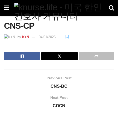
CNS-CP
by
K+N
04/01/2025
Previous Post
CNS-BC
Next Post
COCN