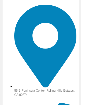
55-B Peninsula Center, Rolling Hills Estates,
CA 90274