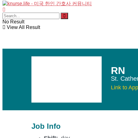
No Result
View All Result
RN
St. Cathe
Link to App
Job Info