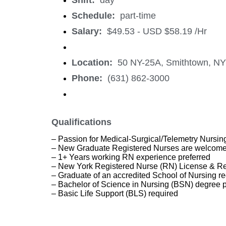
Shift:
day
Schedule:
part-time
Salary:
$49.53 - USD $58.19 /Hr
Location:
50 NY-25A, Smithtown, NY
Phone:
(631) 862-3000
Qualifications
– Passion for Medical-Surgical/Telemetry Nursing
– New Graduate Registered Nurses are welcom
– 1+ Years working RN experience preferred
– New York Registered Nurse (RN) License & Re
– Graduate of an accredited School of Nursing r
– Bachelor of Science in Nursing (BSN) degree p
– Basic Life Support (BLS) required