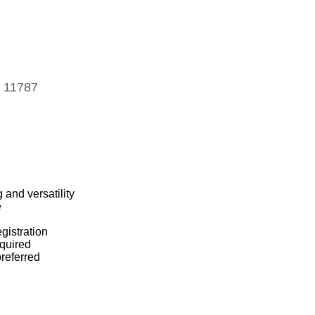
 11787
 and versatility
e
gistration
equired
referred