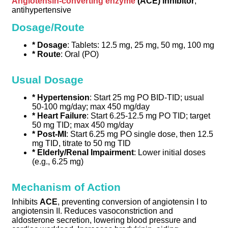
Angiotensin-converting enzyme
(ACE) inhibitor
;
antihypertensive
Dosage/Route
* Dosage
: Tablets: 12.5 mg, 25 mg, 50 mg, 100 mg
* Route
: Oral (PO)
Usual Dosage
* Hypertension
: Start 25 mg PO BID-TID; usual
50-100 mg/day; max 450 mg/day
* Heart Failure
: Start 6.25-12.5 mg PO TID; target
50 mg TID; max 450 mg/day
* Post-MI
: Start 6.25 mg PO single dose, then 12.5
mg TID, titrate to 50 mg TID
* Elderly/Renal Impairment
: Lower initial doses
(e.g., 6.25 mg)
Mechanism of Action
Inhibits
ACE
, preventing conversion of angiotensin I to
angiotensin II. Reduces vasoconstriction and
aldosterone secretion, lowering blood pressure and