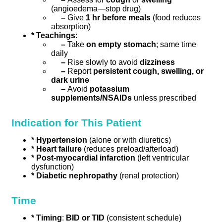
(angioedema—stop drug)
–
Give
1 hr before meals
(food reduces
absorption)
* Teachings
:
–
Take
on empty stomach
; same time
daily
–
Rise slowly to avoid
dizziness
–
Report
persistent cough, swelling, or
dark urine
–
Avoid
potassium
supplements/NSAIDs
unless prescribed
Indication for This Patient
* Hypertension
(alone or with diuretics)
* Heart failure
(reduces preload/afterload)
* Post-myocardial infarction
(left ventricular
dysfunction)
* Diabetic nephropathy
(renal protection)
Time
* Timing
:
BID or TID
(consistent schedule)