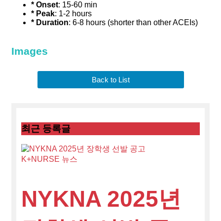
* Onset
: 15-60 min
* Peak
: 1-2 hours
* Duration
: 6-8 hours (shorter than other ACEIs)
Images
Back to List
최근
등록글
K+NURSE 뉴스
NYKNA 2025년