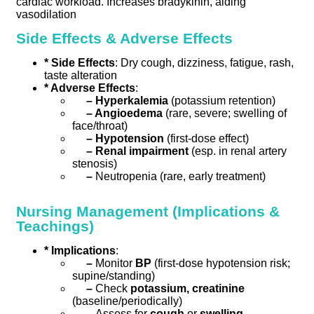
cardiac workload. Increases bradykinin, aiding
vasodilation
Side Effects & Adverse Effects
* Side Effects
: Dry cough, dizziness, fatigue, rash,
taste alteration
* Adverse Effects
:
– Hyperkalemia
(potassium retention)
– Angioedema
(rare, severe; swelling of
face/throat)
– Hypotension
(first-dose effect)
– Renal impairment
(esp. in renal artery
stenosis)
–
Neutropenia (rare, early treatment)
Nursing Management (Implications &
Teachings)
* Implications
:
–
Monitor
BP
(first-dose hypotension risk;
supine/standing)
–
Check
potassium, creatinine
(baseline/periodically)
–
Assess for
cough
or
swelling