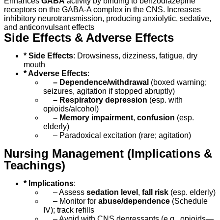
Enhances
GABA
activity by binding to benzodiazepine
receptors on the GABA-A complex in the CNS. Increases
inhibitory neurotransmission, producing anxiolytic, sedative,
and anticonvulsant effects
Side Effects & Adverse Effects
* Side Effects
: Drowsiness, dizziness, fatigue, dry
mouth
* Adverse Effects
:
– Dependence/withdrawal
(boxed warning;
seizures, agitation if stopped abruptly)
– Respiratory depression
(esp. with
opioids/alcohol)
– Memory impairment
,
confusion
(esp.
elderly)
– Paradoxical excitation (rare; agitation)
Nursing Management (Implications &
Teachings)
* Implications
:
– Assess
sedation level
,
fall risk
(esp. elderly)
– Monitor for
abuse/dependence
(Schedule
IV); track refills
– Avoid with CNS depressants (e.g., opioids—