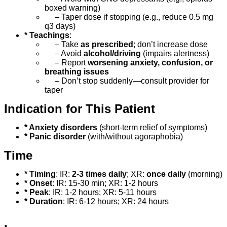
boxed warning)
– Taper dose if stopping (e.g., reduce 0.5 mg
q3 days)
* Teachings
:
– Take
as prescribed
; don’t increase dose
– Avoid
alcohol/driving
(impairs alertness)
– Report
worsening anxiety, confusion, or
breathing issues
– Don’t stop suddenly—consult provider for
taper
Indication for This Patient
* Anxiety disorders
(short-term relief of symptoms)
* Panic disorder
(with/without agoraphobia)
Time
* Timing
: IR:
2-3 times daily
; XR:
once daily
(morning)
* Onset
: IR: 15-30 min; XR: 1-2 hours
* Peak
: IR: 1-2 hours; XR: 5-11 hours
* Duration
: IR: 6-12 hours; XR: 24 hours