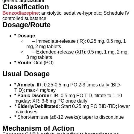
generic
alprazolam
Classification
Benzodiazepine
; anxiolytic, sedative-hypnotic; Schedule IV
controlled substance
Dosage/Route
* Dosage
:
– Immediate-release (IR): 0.25 mg, 0.5 mg, 1
mg, 2 mg tablets
– Extended-release (XR): 0.5 mg, 1 mg, 2 mg,
3 mg tablets
* Route
: Oral (PO)
Usual Dosage
* Anxiety
: IR: 0.25-0.5 mg PO 2-3 times daily (BID-
TID); max 4 mg/day
* Panic Disorder
: IR: 0.5 mg PO TID, titrate to 1-10
mg/day; XR: 3-6 mg PO once daily
* Elderly/Debilitated
: Start 0.25 mg PO BID-TID; lower
max doses
*
Short-term use (≤8-12 weeks); taper to discontinue
Mechanism of Action