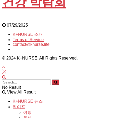
건강 박람회
07/29/2025
K+NURSE 소개
Terms of Service
contact@knurse.life
© 2024 K+NURSE. All Rights Reserved.
No Result
View All Result
K+NURSE 뉴스
라이프
여행
음식