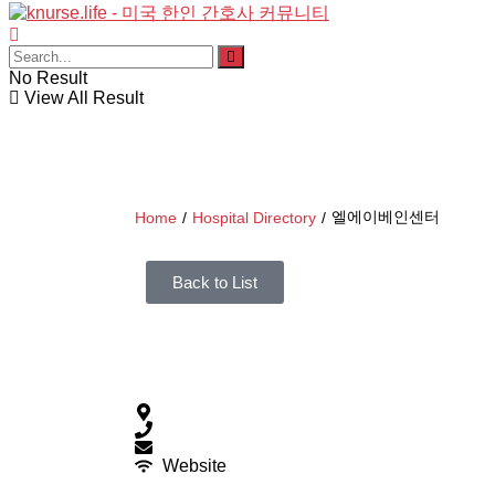
No Result
View All Result
엘에이베인센터
Home
/
Hospital Directory
/
Back to List
Website