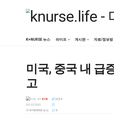
K+NURSE 뉴스
라이프
게시판
자료/정보방
미국, 중국 내 급증
고
BY
K+N
0
0
05/23/2025
IN
K+NURSE 뉴스
0