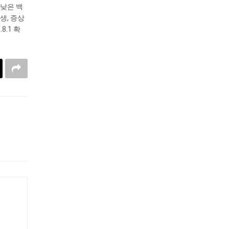
 낮은 백
생, 증상
.1 확