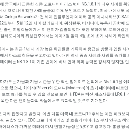
해 중국에서 급증한 신종 코로나바이러스 변이 NB.1.8.1의 다수 사례를 
역에서 코로나19 확진 사례 급증의 주요 원인으로 지목되며, 미국 내에서도 
inkgo Bioworks가 전 세계 인플루엔자 데이터 공유 이니셔티브(GISAI
22일부터 5월 12일 사이 캘리포니아, 워싱턴주, 버지니아, 뉴욕시 공항에 
국, 대만 출신 여행객들에게서 이 변이가 검출되었다. 또한 오하이오, 로드아일랜
으며, 캘리포니아와 워싱턴주에서는 이미 3월 말과 4월 초에 초기 사례가 확인
 홍콩에서는 최근 1년 내 가장 높은 확진률을 기록하며 응급실 방문과 입원 사
에서 마스크 착용을 권고하고 있다. 대만 역시 중증 사례와 사망률 증가를
이터는 NB.1.8.1이 기존 변이에 비해 면역 회피 능력은 강하지 않지만, 
 다가오는 가을과 겨울 시즌을 위한 백신 업데이트 논의에서 NB.1.8.1을 여
으로 했으나, 화이자(Pfizer)와 모더나(Moderna)의 초기 데이터에 따르면 
 대한 보호 효과를 높일 수 있을 것으로 보인다. FDA는 백신 제조사들에 LP.8.1
를 제외한 다른 변이들과의 싸움에서도 효과적일 것으로 기대된다.
로 자리 잡았다고 밝혔다. 이번 겨울 미국 내 코로나19 추세는 이전 피크보다
동만 관찰되었다. CDC 코로나바이러스 및 호흡기 바이러스 부서 연구소 책
 바이러스가 가까운 미래에 다시 변할 가능성은 있다”고 경고했다. 홍콩 당