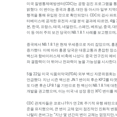
미국 질병통제예방센터(CDC)는 공항 검진 프로그램을 통
밝혔다. 이 변이는 중국과 홍콩, 대만 등 아시아 일부 지
행객을 통해 유입된 것으로 확인되었다. CDC의 검사 파트너 G
터베이스에 공개한 유전자 서열 분석 결과에 따르면, 4월 
본, 한국, 프랑스, 태국, 네덜란드, 스페인, 베트남, 중
이 등 여러 주의 보건 당국이 NB.1.8.1 사례를 보고했
중국에서 NB.1.8.1은 현재 우세종으로 자리 잡았으며,
증가했다. 이에 따라 홍콩 당국은 대중교통과 혼잡한 장소
백신과 항바이러스제 비축에 나섰다. 중국 연구진의 예비 데
와 결합력이 더 뛰어나 전파력이 높을 가능성을 시사한다.
5월 22일 미국 식품의약국(FDA) 외부 백신 자문위원회는
언급했다. 지난 시즌 백신은 JN.1 변이의 후손 KP.2를 타겟
또 다른 후손 LP.8.1을 기반으로 한 백신이 NB.1.8.1에
개발을 권고했으며, 이는 미국 내 성장 중인 XFC 변이
CDC 관계자들은 코로나19가 연 2회 주기적 유행 패턴으
준을 유지했으며, 큰 변이 교체 없이 점진적인 진화적 변
나탈리 쏜버그는 “지난 몇 년간의 변이 교체는 없었지만,