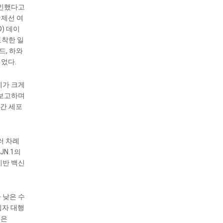
확인했다고
국제선 여
D) 데이
도착한 일
드, 하와
되었다.
례가 크게
 보고하며
인간 세포
러 차례
JN.1의
 기반 백신
 낮은 수
임자 대행
국은