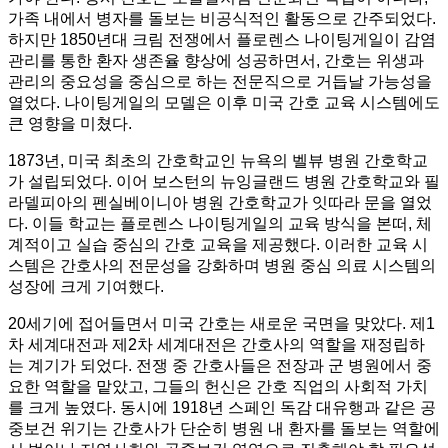
가족 내에서 병자를 돌보는 비공식적인 활동으로 간주되었다.
하지만 1850년대 크림 전쟁에서 플로렌스 나이팅게일이 감염
관리를 통한 환자 생존율 향상에 성공하면서, 간호는 위생과
관리의 중요성을 중심으로 하는 전문직으로 거듭날 가능성을
열었다. 나이팅게일의 모델은 이후 미국 간호 교육 시스템에도
큰 영향을 미쳤다.
1873년, 미국 최초의 간호학교인 뉴욕의 벨뷰 병원 간호학교
가 설립되었다. 이어 보스턴의 뉴잉글랜드 병원 간호학교와 필
라델피아의 펜실베이니아 병원 간호학교가 잇따라 문을 열었
다. 이들 학교는 플로렌스 나이팅게일의 교육 방식을 본떠, 체
계적이고 실습 중심의 간호 교육을 제공했다. 이러한 교육 시
스템은 간호사의 전문성을 강화하며 병원 중심 의료 시스템의
성장에 크게 기여했다.
20세기에 접어들면서 미국 간호는 새로운 국면을 맞았다. 제1
차 세계대전과 제2차 세계대전은 간호사의 역할을 재정립하
는 계기가 되었다. 전쟁 중 간호사들은 전장과 군 병원에서 중
요한 역할을 맡았고, 그들의 헌신은 간호 직업의 사회적 가치
를 크게 높였다. 동시에 1918년 스페인 독감 대유행과 같은 공
중보건 위기는 간호사가 단순히 병원 내 환자를 돌보는 역할에