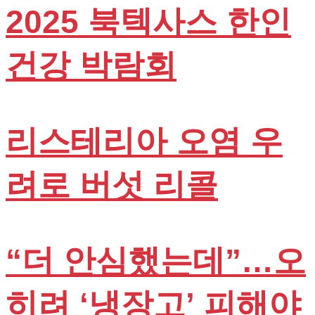
2025 북텍사스 한인
건강 박람회
리스테리아 오염 우
려로 버섯 리콜
“더 안심했는데”…오
히려 ‘냉장고’ 피해야