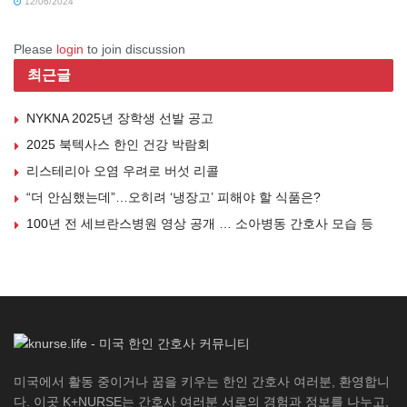
12/06/2024
Please
login
to join discussion
최근글
NYKNA 2025년 장학생 선발 공고
2025 북텍사스 한인 건강 박람회
리스테리아 오염 우려로 버섯 리콜
“더 안심했는데”…오히려 ‘냉장고’ 피해야 할 식품은?
100년 전 세브란스병원 영상 공개 … 소아병동 간호사 모습 등
미국에서 활동 중이거나 꿈을 키우는 한인 간호사 여러분, 환영합니
다. 이곳 K+NURSE는 간호사 여러분 서로의 경험과 정보를 나누고,