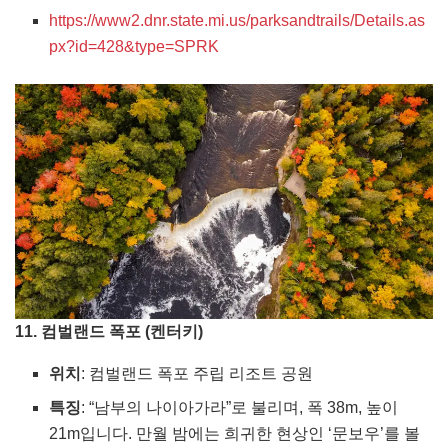
https://www2.dnr.state.mi.us/parksandtrails/Details.as
px?id=428&type=SPRK
11. 컴벌랜드 폭포 (켄터키)
위치
: 컴벌랜드 폭포 주립 리조트 공원
특징
: “남부의 나이아가라”로 불리며, 폭 38m, 높이
21m입니다. 만월 밤에는 희귀한 현상인 ‘문보우’를 볼