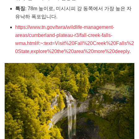
특징
: 78m 높이로, 미시시피 강 동쪽에서 가장 높은 자
유낙하 폭포입니다.
https://www.tn.gov/twra/wildlife-management-
areas/cumberland-plateau-r3/fall-creek-falls-
wma.html#:~:text=Visit%20Fall%20Creek%20Falls%2
0State,explore%20the%20area%20more%20deeply
.