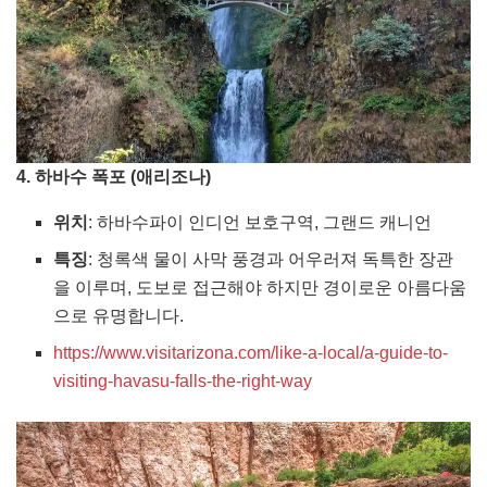
4. 하바수 폭포 (애리조나)
위치
: 하바수파이 인디언 보호구역, 그랜드 캐니언
특징
: 청록색 물이 사막 풍경과 어우러져 독특한 장관
을 이루며, 도보로 접근해야 하지만 경이로운 아름다움
으로 유명합니다.
https://www.visitarizona.com/like-a-local/a-guide-to-
visiting-havasu-falls-the-right-way