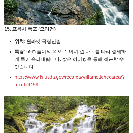
15. 프록시 폭포 (오리건)
위치
: 윌라멧 국립산림
특징
: 69m 높이의 폭포로, 이끼 낀 바위를 따라 섬세하
게 물이 흘러내립니다. 짧은 하이킹을 통해 접근할 수
있습니다.
https://www.fs.usda.gov/recarea/willamette/recarea/?
recid=4458