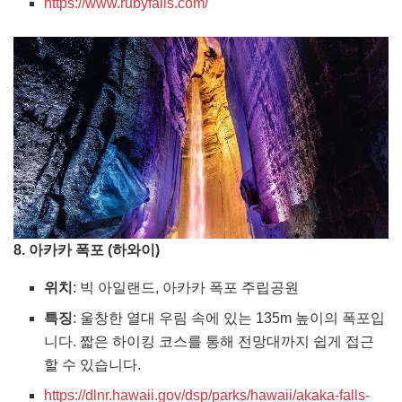
https://www.rubyfalls.com/
8. 아카카 폭포 (하와이)
위치
: 빅 아일랜드, 아카카 폭포 주립공원
특징
: 울창한 열대 우림 속에 있는 135m 높이의 폭포입
니다. 짧은 하이킹 코스를 통해 전망대까지 쉽게 접근
할 수 있습니다.
https://dlnr.hawaii.gov/dsp/parks/hawaii/akaka-falls-