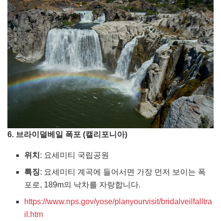
6. 브라이덜베일 폭포 (캘리포니아)
위치
: 요세미티 국립공원
특징
: 요세미티 계곡에 들어서면 가장 먼저 보이는 폭
포로, 189m의 낙차를 자랑합니다.
https://www.nps.gov/yose/planyourvisit/bridalveilfalltra
il.htm